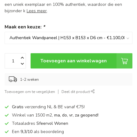
een uniek exemplaar en 100% authentiek, waardoor die een
bijzonder k
Lees meer
.
Maak een keuze:
*
Toevoegen aan winkelwagen
1-2 weken
Toevoegen om te vergelijken
Deel dit product
Gratis
verzending NL & BE vanaf €75!
Winkel van 1500 m2,
ma, do, vr, za geopend!
Totaaladres
Sfeervol Wonen
Een
9,3/10
als beoordeling