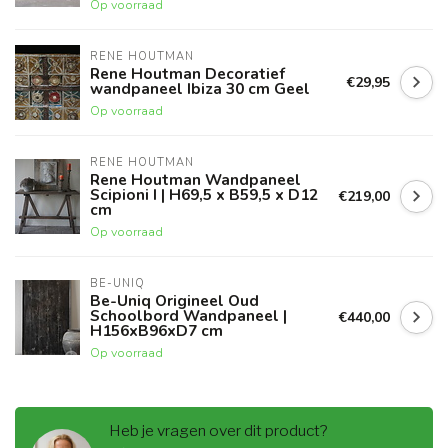
Op voorraad
RENE HOUTMAN
Rene Houtman Decoratief
€29,95
wandpaneel Ibiza 30 cm Geel
Op voorraad
RENE HOUTMAN
Rene Houtman Wandpaneel
Scipioni I | H69,5 x B59,5 x D12
€219,00
cm
Op voorraad
BE-UNIQ
Be-Uniq Origineel Oud
Schoolbord Wandpaneel |
€440,00
H156xB96xD7 cm
Op voorraad
Heb je vragen over dit product?