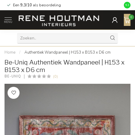
Een
9,3/10
als beoordeling
9.3
0
MENU
Home
/
Authentiek Wandpaneel | H153 x B153 x D6 cm
Be-Uniq Authentiek Wandpaneel | H153 x
B153 x D6 cm
(0)
BE-UNIQ