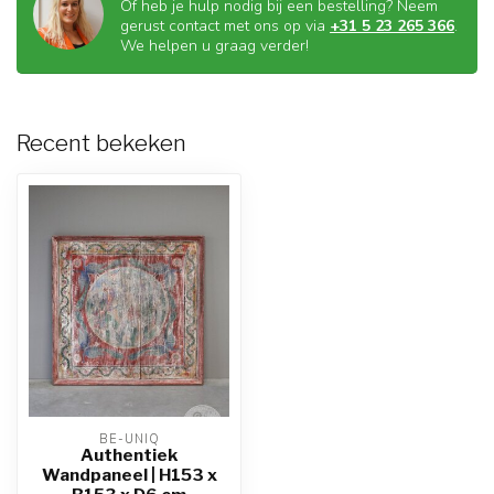
Of heb je hulp nodig bij een bestelling? Neem
gerust contact met ons op via
+31 5 23 265 366
.
We helpen u graag verder!
Recent bekeken
BE-UNIQ
Authentiek
Wandpaneel | H153 x