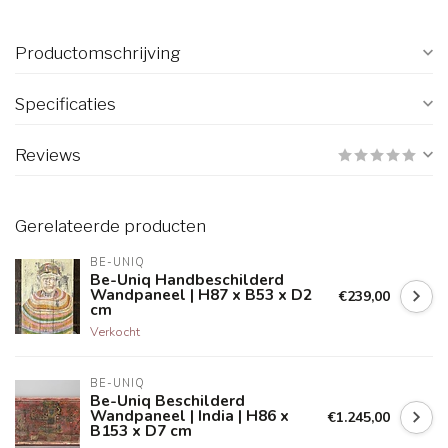
Productomschrijving
Specificaties
Reviews
Gerelateerde producten
BE-UNIQ
Be-Uniq Handbeschilderd
Wandpaneel | H87 x B53 x D2
€239,00
cm
Verkocht
BE-UNIQ
Be-Uniq Beschilderd
Wandpaneel | India | H86 x
€1.245,00
B153 x D7 cm