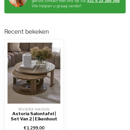
gerust contact met ons op via
+31 5 23 265 366
.
We helpen u graag verder!
Recent bekeken
RIVIÈRA MAISON
Astoria Salontafel |
Set Van 2 | Eikenhout
€1.299,00