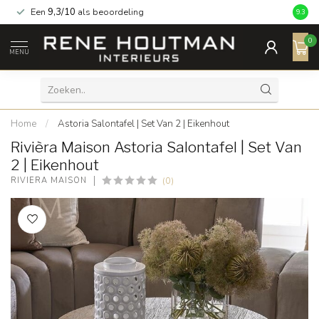
Een
9,3/10
als beoordeling
9.3
0
MENU
Home
/
Astoria Salontafel | Set Van 2 | Eikenhout
Rivièra Maison Astoria Salontafel | Set Van
2 | Eikenhout
(0)
RIVIÈRA MAISON