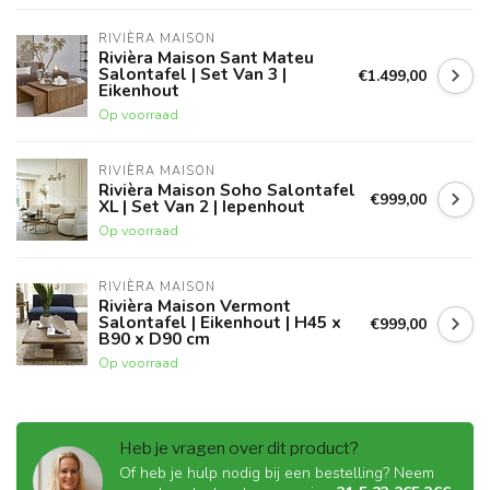
RIVIÈRA MAISON
Rivièra Maison Sant Mateu
Salontafel | Set Van 3 |
€1.499,00
Eikenhout
Op voorraad
RIVIÈRA MAISON
Rivièra Maison Soho Salontafel
€999,00
XL | Set Van 2 | Iepenhout
Op voorraad
RIVIÈRA MAISON
Rivièra Maison Vermont
Salontafel | Eikenhout | H45 x
€999,00
B90 x D90 cm
Op voorraad
Heb je vragen over dit product?
Of heb je hulp nodig bij een bestelling? Neem