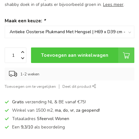
shabby doek in of plaats er bijvoorbeeld groen in.
Lees meer
.
Maak een keuze:
*
Toevoegen aan winkelwagen
1-2 weken
Toevoegen om te vergelijken
Deel dit product
Gratis
verzending NL & BE vanaf €75!
Winkel van 1500 m2,
ma, do, vr, za geopend!
Totaaladres
Sfeervol Wonen
Een
9,3/10
als beoordeling