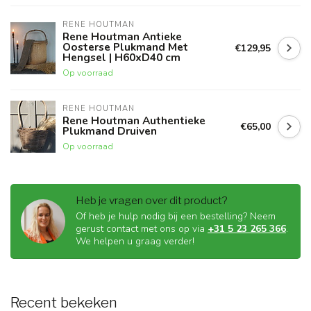
RENE HOUTMAN
Rene Houtman Antieke
Oosterse Plukmand Met
€129,95
Hengsel | H60xD40 cm
Op voorraad
RENE HOUTMAN
Rene Houtman Authentieke
€65,00
Plukmand Druiven
Op voorraad
Heb je vragen over dit product?
Of heb je hulp nodig bij een bestelling? Neem
gerust contact met ons op via
+31 5 23 265 366
.
We helpen u graag verder!
Recent bekeken