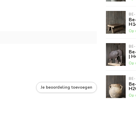
BE-
Be-
H1
Op 
BE-
Be-
| 
Op 
BE-
Be-
Je beoordeling toevoegen
H2
Op 