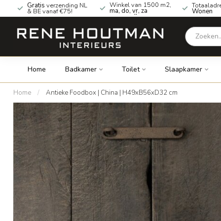
Winkel van 1500 m2,
Gratis
verzending NL
Totaaladr
ma, do, vr, za
& BE vanaf €75!
Wonen
geopend!
Home
Badkamer
Toilet
Slaapkamer
Home
/
Antieke Foodbox | China | H49xB56xD32 cm