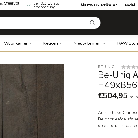
es
Sfeervol
Een
9,3/10
als
Maatwerk artikelen
Landeli
beoordeling
Woonkamer
Keuken
Nieuw binnen!
RAW Ston
BE-UNIQ
Be-Uniq A
H49xB56
€504,95
Incl. 
Authentieke Chinese 
De doorleefde afwer
object dat direct sfe