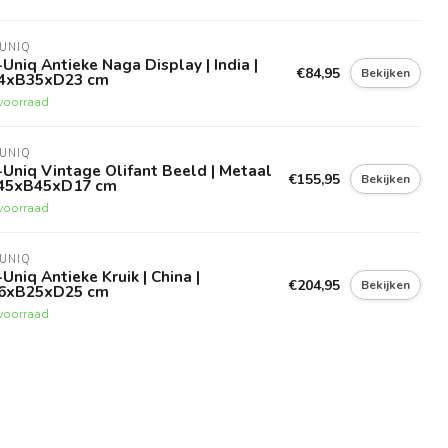
UNIQ
Uniq Antieke Naga Display | India |
€84,95
Bekijken
4xB35xD23 cm
voorraad
UNIQ
Uniq Vintage Olifant Beeld | Metaal
€155,95
Bekijken
H45xB45xD17 cm
voorraad
UNIQ
Uniq Antieke Kruik | China |
€204,95
Bekijken
6xB25xD25 cm
voorraad