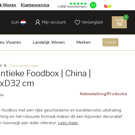
jk Wonen
Klantenservice
9.3
+1650
beoordelingen
0
Mijn account
Verlanglijst
EUR
es Vloeren
Landelijk Wonen
Merken
SALE!
0 beoordelingen
ntieke Foodbox | China |
xD32 cm
Nabestelling/Productie
btw
foodbox met een rijke geschiedenis en karaktervolle uitstraling.
king en het robuuste formaat maken dit een bijzonder decoratief
er toevoegt aan ieder interieur.
Lees meer
.