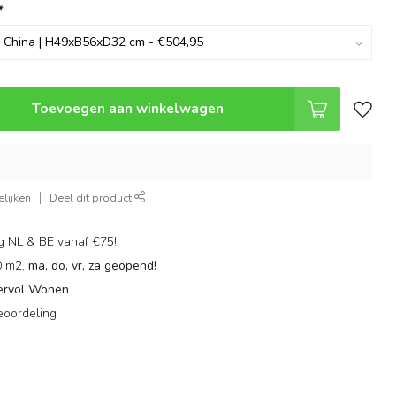
*
Toevoegen aan winkelwagen
lijken
Deel dit product
g NL & BE vanaf €75!
0 m2,
ma, do, vr, za geopend!
ervol Wonen
eoordeling