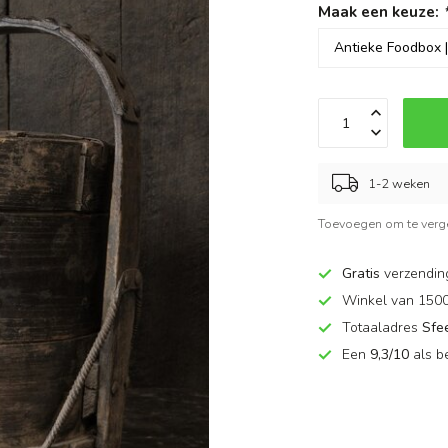
Maak een keuze:
1-2 weken
Toevoegen om te verge
Gratis
verzendin
Winkel van 150
Totaaladres
Sfe
Een
9,3/10
als b