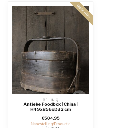
UNIEK ITEM!
BE-UNIQ
Antieke Foodbox | China |
H49xB56xD32 cm
€504,95
Nabestelling/Productie
1-2 weken