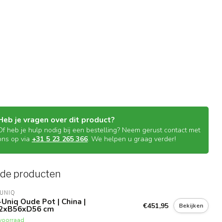
Heb je vragen over dit product?
Of heb je hulp nodig bij een bestelling? Neem gerust contact met
ons op via
+31 5 23 265 366
. We helpen u graag verder!
rde producten
UNIQ
Uniq Oude Pot | China |
€451,95
Bekijken
2xB56xD56 cm
voorraad