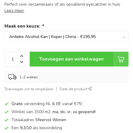
Perfect voor verzamelaars of als opvallend eyecatcher in huis.
Lees meer
.
Maak een keuze:
*
Toevoegen aan winkelwagen
1-2 weken
Toevoegen om te vergelijken
Deel dit product
Gratis
verzending NL & BE vanaf €75!
Winkel van 1500 m2,
ma, do, vr, za geopend!
Totaaladres
Sfeervol Wonen
Een
9,3/10
als beoordeling