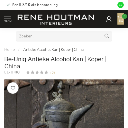
Een
9,3/10
als beoordeling
9.3
0
MENU
Home
/
Antieke Alcohol Kan | Koper | China
Be-Uniq Antieke Alcohol Kan | Koper |
China
(0)
BE-UNIQ