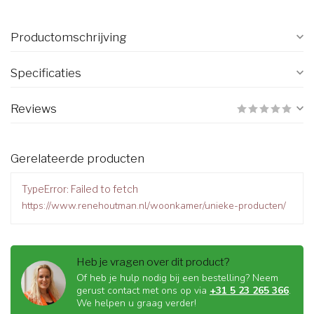
Productomschrijving
Specificaties
Reviews
Gerelateerde producten
TypeError: Failed to fetch
https://www.renehoutman.nl/woonkamer/unieke-producten/
Heb je vragen over dit product?
Of heb je hulp nodig bij een bestelling? Neem
gerust contact met ons op via
+31 5 23 265 366
.
We helpen u graag verder!