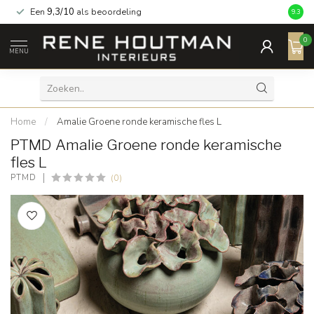
Een
9,3/10
als beoordeling
9.3
0
MENU
Home
/
Amalie Groene ronde keramische fles L
PTMD Amalie Groene ronde keramische
fles L
(0)
PTMD