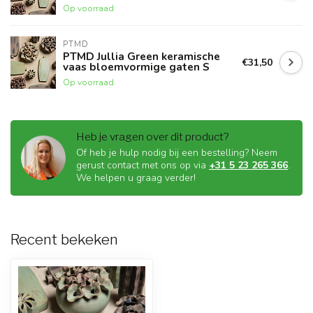
Op voorraad
PTMD
PTMD Jullia Green keramische
€31,50
vaas bloemvormige gaten S
Op voorraad
Heb je vragen over dit product?
Of heb je hulp nodig bij een bestelling? Neem
gerust contact met ons op via
+31 5 23 265 366
.
We helpen u graag verder!
Recent bekeken