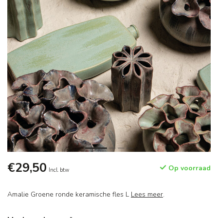
€29,50
Op voorraad
Incl. btw
Amalie Groene ronde keramische fles L
Lees meer
.