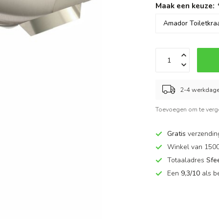
Maak een keuze:
2-4 werkdag
Toevoegen om te verge
Gratis
verzendin
Winkel van 150
Totaaladres
Sfe
Een
9,3/10
als b