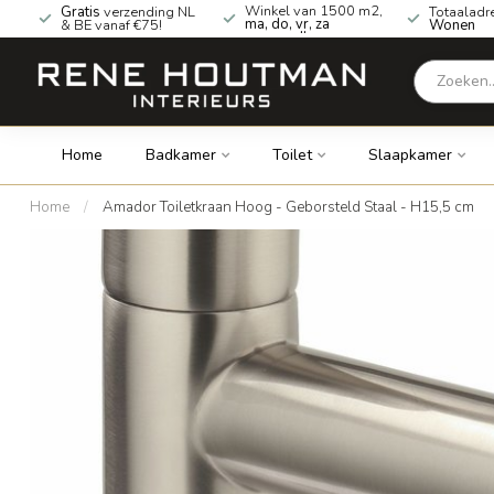
Winkel van 1500 m2,
Gratis
verzending NL
Totaaladr
ma, do, vr, za
& BE vanaf €75!
Wonen
geopend!
Home
Badkamer
Toilet
Slaapkamer
Home
/
Amador Toiletkraan Hoog - Geborsteld Staal - H15,5 cm