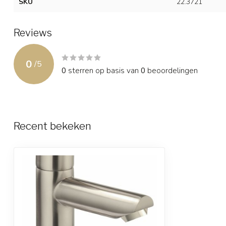
SKU
22.3721
Reviews
0
/
5
0
sterren op basis van
0
beoordelingen
Recent bekeken