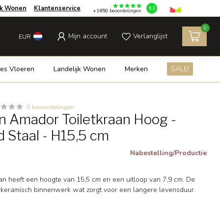
jk Wonen
Klantenservice
9.3
+1650
beoordelingen
0
Mijn account
Verlanglijst
EUR
es Vloeren
Landelijk Wonen
Merken
SALE!
0 beoordelingen
 Amador Toiletkraan Hoog -
d Staal - H15,5 cm
Nabestelling/Productie
an heeft een hoogte van 15,5 cm en een uitloop van 7,9 cm. De
 keramisch binnenwerk wat zorgt voor een langere levensduur.