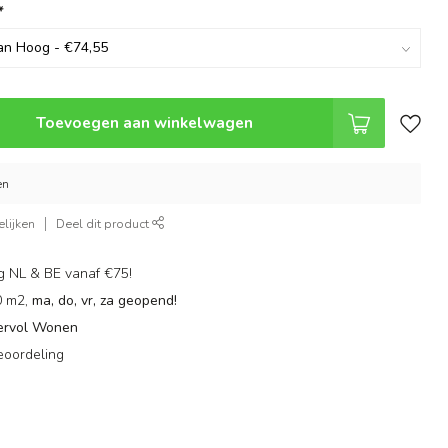
*
Toevoegen aan winkelwagen
en
lijken
Deel dit product
g NL & BE vanaf €75!
0 m2,
ma, do, vr, za geopend!
ervol Wonen
eoordeling