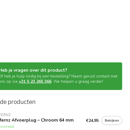
Heb je vragen over dit product?
Of heb je hulp nodig bij een bestelling? Neem gerust contact met
ons op via
+31 5 23 265 366
. We helpen u graag verder!
rde producten
FERNZ
ffernz Afvoerplug – Chroom 64 mm
€24,95
Bekijken
voorraad