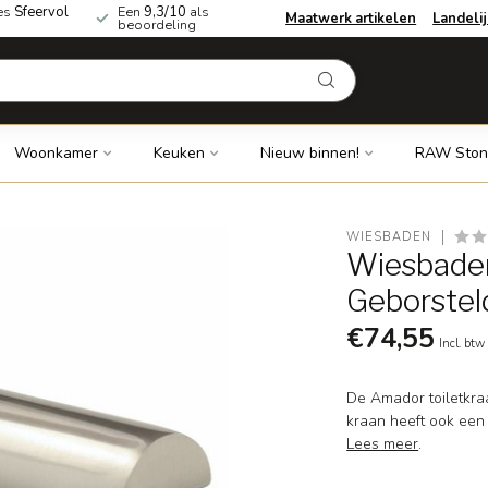
es
Sfeervol
Een
9,3/10
als
Maatwerk artikelen
Landeli
beoordeling
Woonkamer
Keuken
Nieuw binnen!
RAW Ston
WIESBADEN
Wiesbaden
Geborstel
€74,55
Incl. btw
De Amador toiletkra
kraan heeft ook een
Lees meer
.