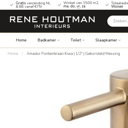
Winkel van 1500 m2,
Gratis
verzending NL
Totaaladr
ma, do, vr, za
& BE vanaf €75!
Wonen
geopend!
Home
Badkamer
Toilet
Slaapkamer
Home
/
Amador Fonteinkraan Kiwa | 1/2" | Geborsteld Messing