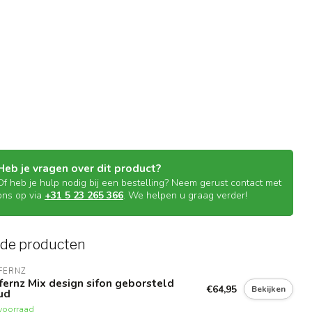
Heb je vragen over dit product?
Of heb je hulp nodig bij een bestelling? Neem gerust contact met
ons op via
+31 5 23 265 366
. We helpen u graag verder!
rde producten
FERNZ
fernz Mix design sifon geborsteld
€64,95
Bekijken
ud
voorraad