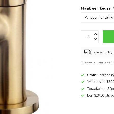
Maak een keuze:
2-4 werkdag
Toevoegen om te verge
Gratis
verzendin
Winkel van 150
Totaaladres
Sfe
Een
9,3/10
als b