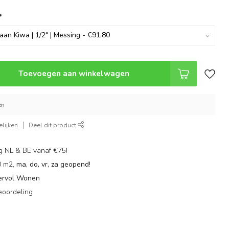
*
Toevoegen aan winkelwagen
en
lijken
Deel dit product
g NL & BE vanaf €75!
0 m2,
ma, do, vr, za geopend!
ervol Wonen
eoordeling