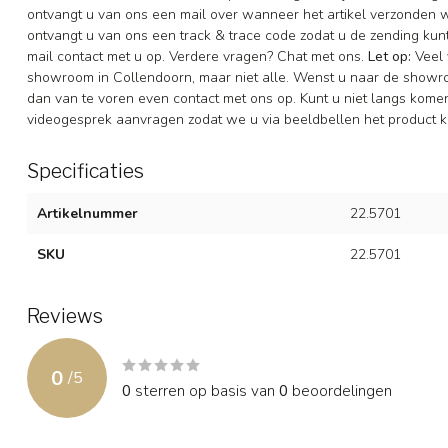
ontvangt u van ons een mail over wanneer het artikel verzonden 
ontvangt u van ons een track & trace code zodat u de zending ku
mail contact met u op. Verdere vragen? Chat met ons.
Let op:
Veel 
showroom in Collendoorn, maar niet alle. Wenst u naar de showr
dan van te voren even contact met ons op. Kunt u niet langs komen 
videogesprek aanvragen zodat we u via beeldbellen het product k
Specificaties
Artikelnummer
22.5701
SKU
22.5701
Reviews
0
/
5
0
sterren op basis van
0
beoordelingen