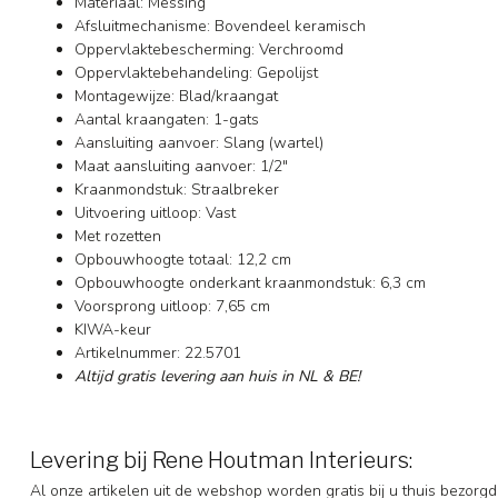
Materiaal: Messing
Afsluitmechanisme: Bovendeel keramisch
Oppervlaktebescherming: Verchroomd
Oppervlaktebehandeling: Gepolijst
Montagewijze: Blad/kraangat
Aantal kraangaten: 1-gats
Aansluiting aanvoer: Slang (wartel)
Maat aansluiting aanvoer: 1/2"
Kraanmondstuk: Straalbreker
Uitvoering uitloop: Vast
Met rozetten
Opbouwhoogte totaal: 12,2 cm
Opbouwhoogte onderkant kraanmondstuk: 6,3 cm
Voorsprong uitloop: 7,65 cm
KIWA-keur
Artikelnummer: 22.5701
Altijd gratis levering aan huis in NL & BE!
Levering bij Rene Houtman Interieurs:
Al onze artikelen uit de webshop worden gratis bij u thuis bezorgd