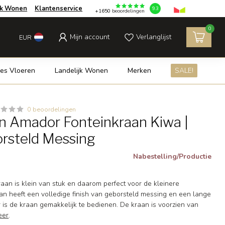
jk Wonen
Klantenservice
9.3
+1650
beoordelingen
0
Mijn account
Verlanglijst
EUR
es Vloeren
Landelijk Wonen
Merken
SALE!
0 beoordelingen
 Amador Fonteinkraan Kiwa |
orsteld Messing
Nabestelling/Productie
aan is klein van stuk en daarom perfect voor de kleinere
aan heeft een volledige finish van geborsteld messing en een lange
is de kraan gemakkelijk te bedienen. De kraan is voorzien van
eer
.