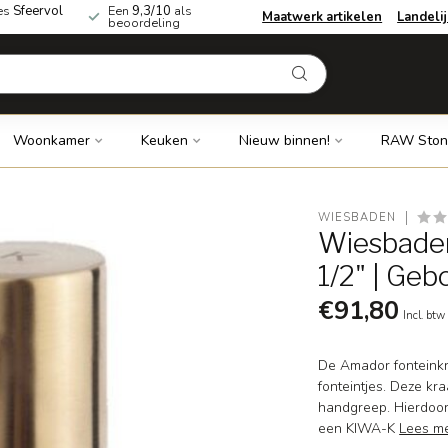
es
Sfeervol
Een
9,3/10
als
Maatwerk artikelen
Landeli
beoordeling
Woonkamer
Keuken
Nieuw binnen!
RAW Ston
WIESBADEN
Wiesbaden
1/2" | Geb
€91,80
Incl. btw
De Amador fonteinkr
fonteintjes. Deze kr
handgreep. Hierdoor 
een KIWA-K
Lees m