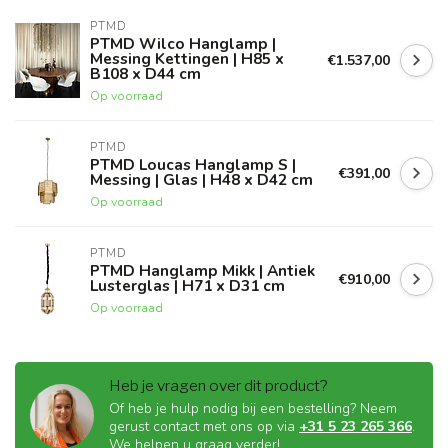
PTMD
PTMD Wilco Hanglamp |
Messing Kettingen | H85 x
€1.537,00
B108 x D44 cm
Op voorraad
PTMD
PTMD Loucas Hanglamp S |
€391,00
Messing | Glas | H48 x D42 cm
Op voorraad
PTMD
PTMD Hanglamp Mikk | Antiek
€910,00
Lusterglas | H71 x D31 cm
Op voorraad
Heb je vragen over dit product?
Of heb je hulp nodig bij een bestelling? Neem
gerust contact met ons op via
+31 5 23 265 366
.
We helpen u graag verder!