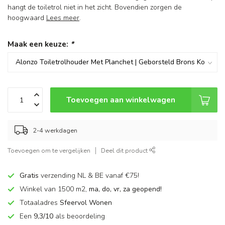
hangt de toiletrol niet in het zicht. Bovendien zorgen de
hoogwaard
Lees meer
.
Maak een keuze:
*
Toevoegen aan winkelwagen
2-4 werkdagen
Toevoegen om te vergelijken
Deel dit product
Gratis
verzending NL & BE vanaf €75!
Winkel van 1500 m2,
ma, do, vr, za geopend!
Totaaladres
Sfeervol Wonen
Een
9,3/10
als beoordeling