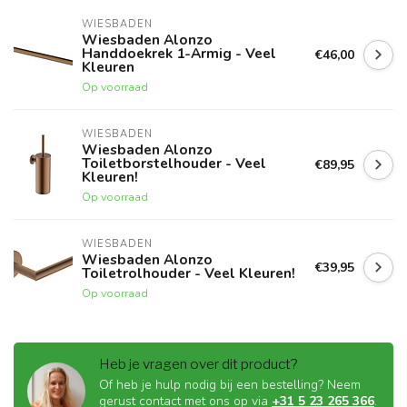
WIESBADEN
Wiesbaden Alonzo
Handdoekrek 1-Armig - Veel
€46,00
Kleuren
Op voorraad
WIESBADEN
Wiesbaden Alonzo
Toiletborstelhouder - Veel
€89,95
Kleuren!
Op voorraad
WIESBADEN
Wiesbaden Alonzo
€39,95
Toiletrolhouder - Veel Kleuren!
Op voorraad
Heb je vragen over dit product?
Of heb je hulp nodig bij een bestelling? Neem
gerust contact met ons op via
+31 5 23 265 366
.