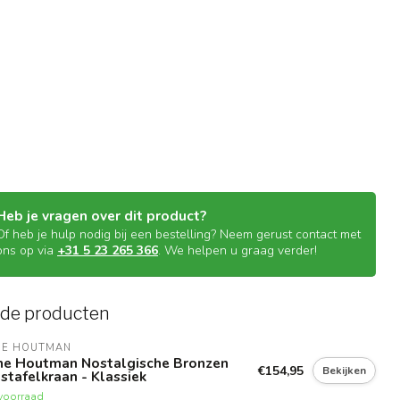
Heb je vragen over dit product?
Of heb je hulp nodig bij een bestelling? Neem gerust contact met
ons op via
+31 5 23 265 366
. We helpen u graag verder!
rde producten
NE HOUTMAN
ne Houtman Nostalgische Bronzen
€154,95
Bekijken
tafelkraan - Klassiek
voorraad