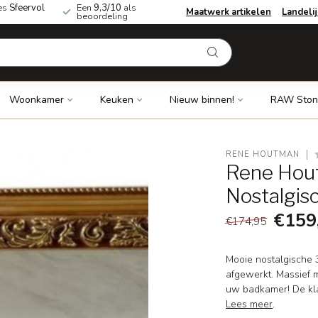
es
Sfeervol
Een
9,3/10
als
Maatwerk artikelen
Landeli
beoordeling
Woonkamer
Keuken
Nieuw binnen!
RAW Ston
RENE HOUTMAN
Rene Hout
Nostalgis
€159
€174,95
Mooie nostalgische 
afgewerkt. Massief 
uw badkamer! De kla
Lees meer
.