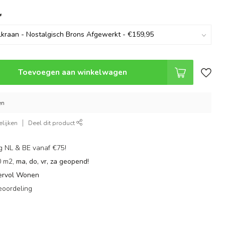
*
Toevoegen aan winkelwagen
en
lijken
Deel dit product
g NL & BE vanaf €75!
0 m2,
ma, do, vr, za geopend!
ervol Wonen
eoordeling