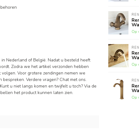
oebehoren
RE
Re
Was
Op 
RE
Re
Was
d
in Nederland of België. Nadat u besteld heeft
Op 
wordt. Zodra we het artikel verzonden hebben
nt volgen. Voor grotere zendingen nemen we
n bespreken. Verdere vragen? Chat met ons.
RE
Re
Kunt u niet langs komen en twijfelt u toch? Via de
Was
bellen het product kunnen laten zien.
Op 