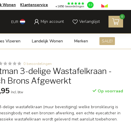
jk Wonen
Klantenservice
9.3
+1650
beoordelingen
0
Mijn account
Verlanglijst
EUR
es Vloeren
Landelijk Wonen
Merken
SALE!
0 beoordelingen
man 3-delige Wastafelkraan -
ch Brons Afgewerkt
,95
Op voorraad
Incl. btw
3-delige wastafelkraan (muur bevestiging) welke bronskleurig is
messingbody met een bronzen afwerking, een echte eyecatcher in
ssieke wastafelkraan wordt geleverd met aansluit toebehoren.