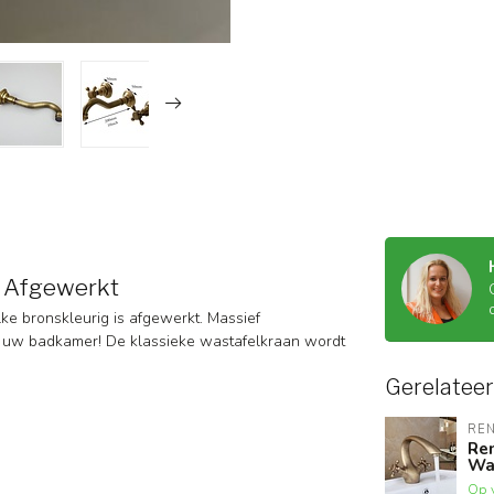
s Afgewerkt
ke bronskleurig is afgewerkt. Massief
n uw badkamer! De klassieke wastafelkraan wordt
Gerelatee
RE
Re
Was
Op 