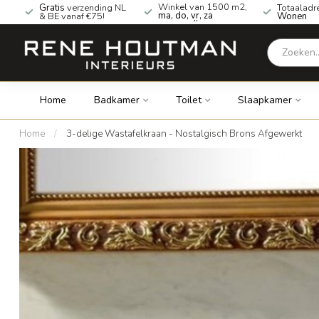
Winkel van 1500 m2,
Gratis
verzending NL
Totaaladr
ma, do, vr, za
& BE vanaf €75!
Wonen
geopend!
Home
Badkamer
Toilet
Slaapkamer
Home
/
3-delige Wastafelkraan - Nostalgisch Brons Afgewerkt