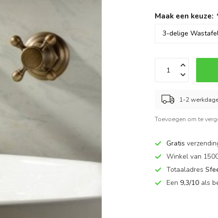
Maak een keuze:
1-2 werkdag
Toevoegen om te verge
Gratis
verzendin
Winkel van 150
Totaaladres
Sfe
Een
9,3/10
als b