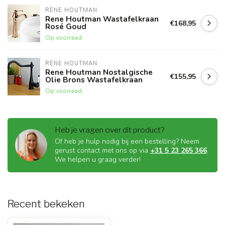
RENE HOUTMAN
Rene Houtman Wastafelkraan
€168,95
Rosé Goud
Op voorraad
RENE HOUTMAN
Rene Houtman Nostalgische
€155,95
Olie Brons Wastafelkraan
Op voorraad
Heb je vragen over dit product?
Of heb je hulp nodig bij een bestelling? Neem
gerust contact met ons op via
+31 5 23 265 366
.
We helpen u graag verder!
Recent bekeken