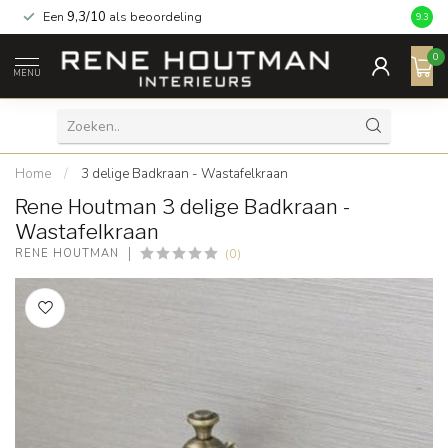
Een
9,3/10
als beoordeling
9.3
0
MENU
Home
/
3 delige Badkraan - Wastafelkraan
Rene Houtman 3 delige Badkraan -
Wastafelkraan
(0)
RENE HOUTMAN