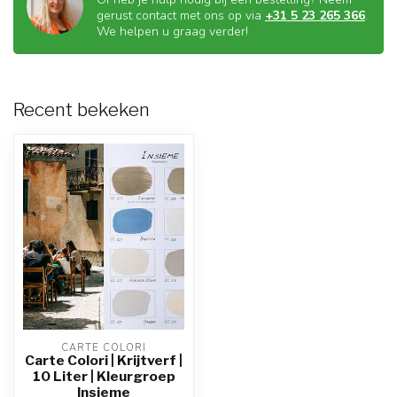
gerust contact met ons op via
+31 5 23 265 366
.
We helpen u graag verder!
Recent bekeken
CARTE COLORI
Carte Colori | Krijtverf |
10 Liter | Kleurgroep
Insieme