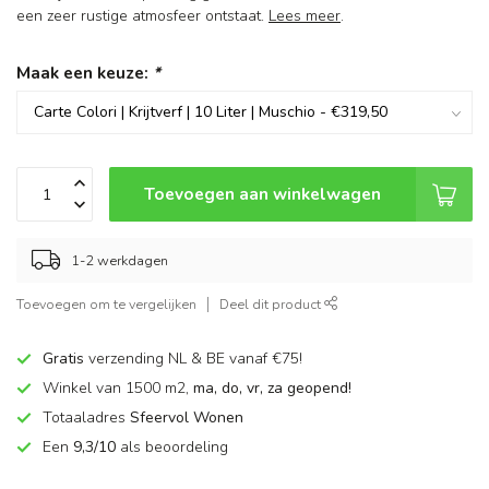
een zeer rustige atmosfeer ontstaat.
Lees meer
.
Maak een keuze:
*
Toevoegen aan winkelwagen
1-2 werkdagen
Toevoegen om te vergelijken
Deel dit product
Gratis
verzending NL & BE vanaf €75!
Winkel van 1500 m2,
ma, do, vr, za geopend!
Totaaladres
Sfeervol Wonen
Een
9,3/10
als beoordeling