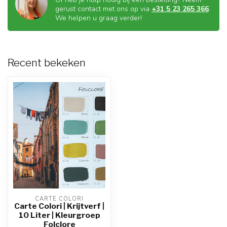
gerust contact met ons op via
+31 5 23 265 366
.
We helpen u graag verder!
Recent bekeken
CARTE COLORI
Carte Colori | Krijtverf |
10 Liter | Kleurgroep
Folclore