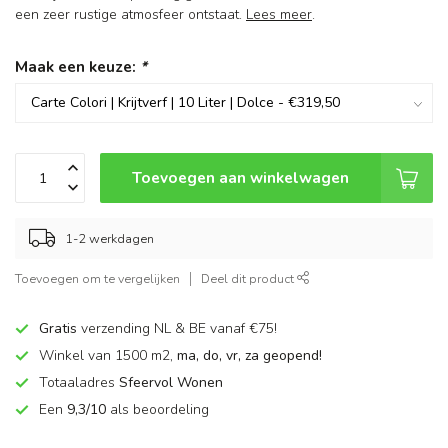
een zeer rustige atmosfeer ontstaat.
Lees meer
.
Maak een keuze:
*
Toevoegen aan winkelwagen
1-2 werkdagen
Toevoegen om te vergelijken
Deel dit product
Gratis
verzending NL & BE vanaf €75!
Winkel van 1500 m2,
ma, do, vr, za geopend!
Totaaladres
Sfeervol Wonen
Een
9,3/10
als beoordeling