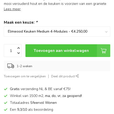
mooi verouderd hout en de keuken is voorzien van een graniete
Lees meer
.
Maak een keuze:
*
Toevoegen aan winkelwagen
1-2 weken
Toevoegen om te vergelijken
Deel dit product
Gratis
verzending NL & BE vanaf €75!
Winkel van 1500 m2,
ma, do, vr, za geopend!
Totaaladres
Sfeervol Wonen
Een
9,3/10
als beoordeling