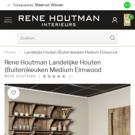
Een
9,3/10
als beoordeling
9.3
0
MENU
Home
/
Landelijke Houten (Buiten)keuken Medium Elmwood
Rene Houtman Landelijke Houten
(Buiten)keuken Medium Elmwood
(0)
RENE HOUTMAN