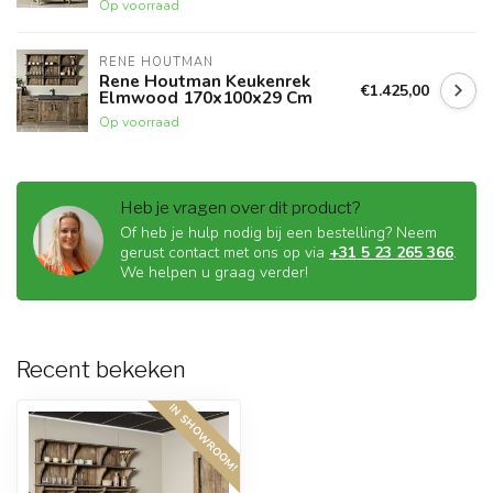
Op voorraad
RENE HOUTMAN
Rene Houtman Keukenrek
€1.425,00
Elmwood 170x100x29 Cm
Op voorraad
Heb je vragen over dit product?
Of heb je hulp nodig bij een bestelling? Neem
gerust contact met ons op via
+31 5 23 265 366
.
We helpen u graag verder!
Recent bekeken
IN SHOWROOM!