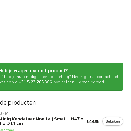
Heb je vragen over dit product?
Of heb je hulp nodig bij een bestelling? Neem gerust contact met
ons op via
+31 5 23 265 366
. We helpen u graag verder!
rde producten
UNIQ
Uniq Kandelaar Noelle | Small | H47 x
€49,95
Bekijken
4 x D14 cm
voorraad