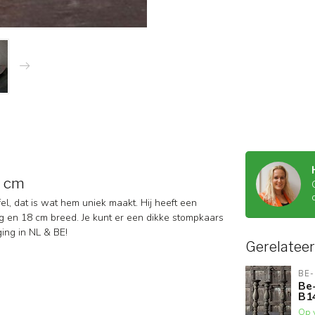
8 cm
el, dat is wat hem uniek maakt. Hij heeft een
ng en 18 cm breed. Je kunt er een dikke stompkaars
rging in NL & BE!
Gerelatee
BE-
Be-
B1
Op 