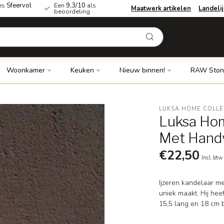
es
Sfeervol
Een
9,3/10
als
Maatwerk artikelen
Landeli
beoordeling
Woonkamer
Keuken
Nieuw binnen!
RAW Ston
LUKSA HOME COLLE
Luksa Hom
Met Handv
€22,50
Incl. btw
Ijzeren kandelaar me
uniek maakt. Hij hee
15,5 lang en 18 cm 