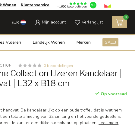
jk Wonen
Klantenservice
9.3
+1650
beoordelingen
0
Mijn account
Verlanglijst
EUR
es Vloeren
Landelijk Wonen
Merken
SALE!
0 beoordelingen
CTION
e Collection IJzeren Kandelaar |
at | L32 x B18 cm
Op voorraad
t handvat. De kandelaar lijkt op een oude troffel, dat is wat hem
ft een totale afmeting van 32 cm lang en het voorste gedeelte is
breed. Je kunt er een dikke stompkaars op plaatsen.
Lees meer
.