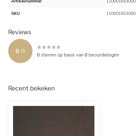
Artikelnummer
110001553000
SKU
110001553000
Reviews
0
/
5
0
sterren op basis van
0
beoordelingen
Recent bekeken