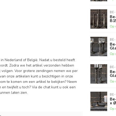
BE-
Be-
B1
Op 
BE-
Be-
Gla
Op 
 in Nederland of België. Nadat u besteld heeft
wordt. Zodra we het artikel verzonden hebben
BE-
nt volgen. Voor grotere zendingen nemen we per
Be-
Gla
van onze artikelen kunt u bezichtigen in onze
Op 
oom te komen om een artikel te bekijken? Neem
en twijfelt u toch? Via de chat kunt u ook een
unnen laten zien.
BE-
Be
x 
Op 