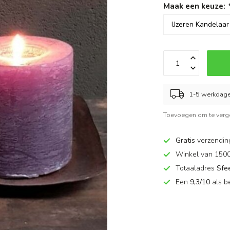
Maak een keuze:
1-5 werkdag
Toevoegen om te verge
Gratis
verzendin
Winkel van 150
Totaaladres
Sfe
Een
9,3/10
als b