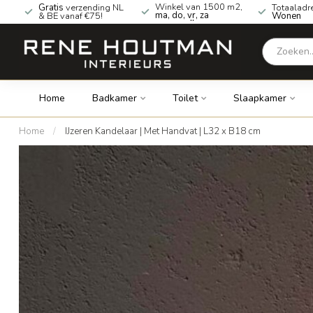
Winkel van 1500 m2,
Gratis
verzending NL
Totaaladr
ma, do, vr, za
& BE vanaf €75!
Wonen
geopend!
Home
Badkamer
Toilet
Slaapkamer
Home
/
IJzeren Kandelaar | Met Handvat | L32 x B18 cm