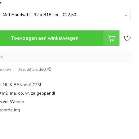
*
Toevoegen aan winkelwagen
en
lijken
Deel dit product
g NL & BE vanaf €75!
0 m2,
ma, do, vr, za geopend!
ervol Wonen
eoordeling