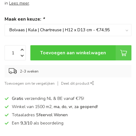
in
Lees meer
.
Maak een keuze:
*
Toevoegen aan winkelwagen
2-3 weken
Toevoegen om te vergelijken
Deel dit product
Gratis
verzending NL & BE vanaf €75!
Winkel van 1500 m2,
ma, do, vr, za geopend!
Totaaladres
Sfeervol Wonen
Een
9,3/10
als beoordeling