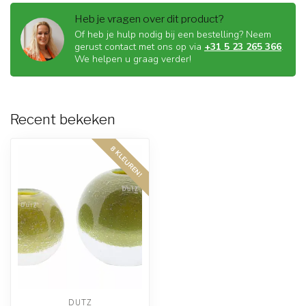
Heb je vragen over dit product?
Of heb je hulp nodig bij een bestelling? Neem
gerust contact met ons op via
+31 5 23 265 366
.
We helpen u graag verder!
Recent bekeken
8 KLEUREN!
DUTZ