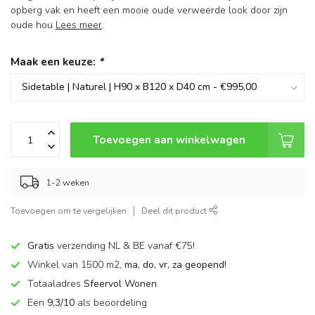
opberg vak en heeft een mooie oude verweerde look door zijn
oude hou
Lees meer
.
Maak een keuze:
*
Toevoegen aan winkelwagen
1-2 weken
Toevoegen om te vergelijken
Deel dit product
Gratis
verzending NL & BE vanaf €75!
Winkel van 1500 m2,
ma, do, vr, za geopend!
Totaaladres
Sfeervol Wonen
Een
9,3/10
als beoordeling