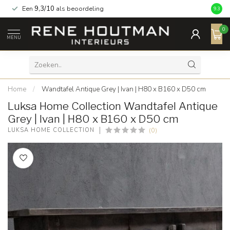
Een
9,3/10
als beoordeling
9.3
0
MENU
Home
/
Wandtafel Antique Grey | Ivan | H80 x B160 x D50 cm
Luksa Home Collection Wandtafel Antique
Grey | Ivan | H80 x B160 x D50 cm
(0)
LUKSA HOME COLLECTION