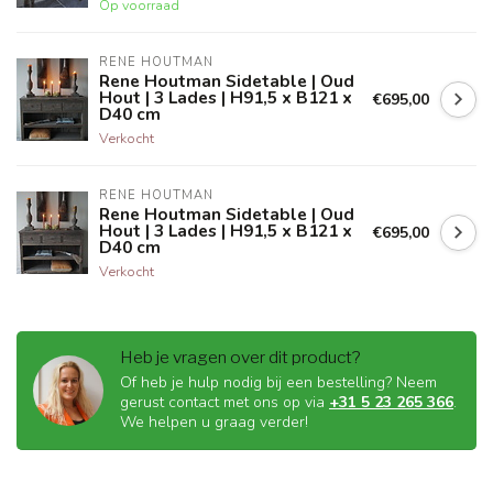
Op voorraad
RENE HOUTMAN
Rene Houtman Sidetable | Oud
Hout | 3 Lades | H91,5 x B121 x
€695,00
D40 cm
Verkocht
RENE HOUTMAN
Rene Houtman Sidetable | Oud
Hout | 3 Lades | H91,5 x B121 x
€695,00
D40 cm
Verkocht
Heb je vragen over dit product?
Of heb je hulp nodig bij een bestelling? Neem
gerust contact met ons op via
+31 5 23 265 366
.
We helpen u graag verder!