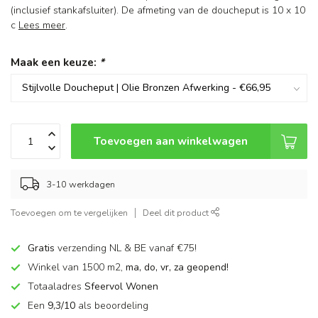
(inclusief stankafsluiter). De afmeting van de doucheput is 10 x 10
c
Lees meer
.
Maak een keuze:
*
Toevoegen aan winkelwagen
3-10 werkdagen
Toevoegen om te vergelijken
Deel dit product
Gratis
verzending NL & BE vanaf €75!
Winkel van 1500 m2,
ma, do, vr, za geopend!
Totaaladres
Sfeervol Wonen
Een
9,3/10
als beoordeling