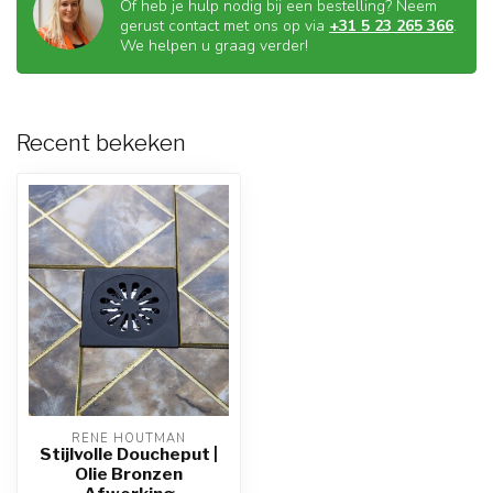
Of heb je hulp nodig bij een bestelling? Neem
gerust contact met ons op via
+31 5 23 265 366
.
We helpen u graag verder!
Recent bekeken
RENE HOUTMAN
Stijlvolle Doucheput |
Olie Bronzen