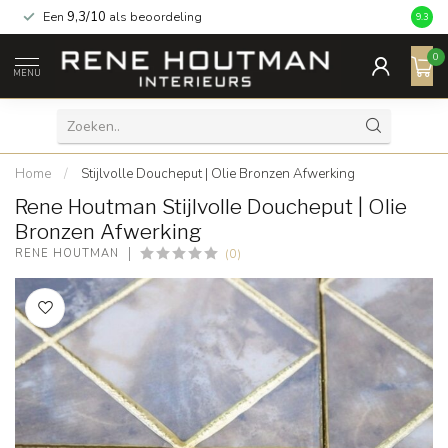
Een
9,3/10
als beoordeling
9.3
0
MENU
Home
/
Stijlvolle Doucheput | Olie Bronzen Afwerking
Rene Houtman Stijlvolle Doucheput | Olie
Bronzen Afwerking
(0)
RENE HOUTMAN