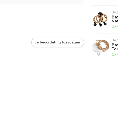
BAZ
Ba
Nat
Op 
BAZ
Je beoordeling toevoegen
Baz
Tou
Op 