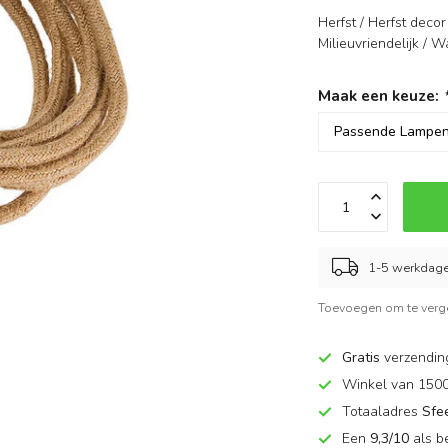
Herfst / Herfst deco
Milieuvriendelijk / 
Maak een keuze:
1-5 werkdage
Toevoegen om te verge
Gratis
verzendin
Winkel van 150
Totaaladres
Sfe
Een
9,3/10
als b