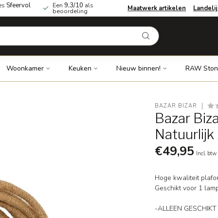
es
Sfeervol
Een
9,3/10
als
Maatwerk artikelen
Landeli
beoordeling
Woonkamer
Keuken
Nieuw binnen!
RAW Ston
BAZAR BIZAR
Bazar Biz
Natuurlijk 
€49,95
Incl. btw
Hoge kwaliteit plaf
Geschikt voor 1 lamp
-ALLEEN GESCHIK