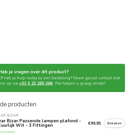
Heb je vragen over dit product?
Of heb je hulp nodig bij een bestelling? Neem gerust contact met
ons op via
+31 5 23 265 366
. We helpen u graag verder!
rde producten
AR BIZAR
zar Bizar Passende lampen plafond -
€99,95
Bekijken
uurlijk Wit - 3 Fittingen
voorraad