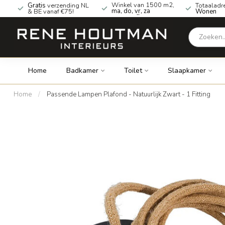
Winkel van 1500 m2,
Gratis
verzending NL
Totaaladr
ma, do, vr, za
& BE vanaf €75!
Wonen
geopend!
Home
Badkamer
Toilet
Slaapkamer
Home
/
Passende Lampen Plafond - Natuurlijk Zwart - 1 Fitting