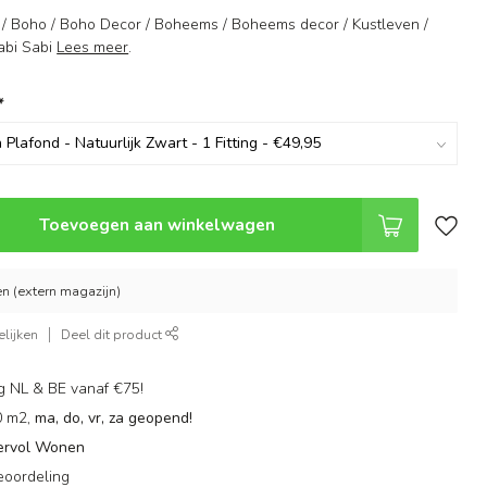
r / Boho / Boho Decor / Boheems / Boheems decor / Kustleven /
Wabi Sabi
Lees meer
.
*
Toevoegen aan winkelwagen
n (extern magazijn)
lijken
Deel dit product
g NL & BE vanaf €75!
0 m2,
ma, do, vr, za geopend!
ervol Wonen
eoordeling