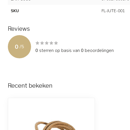
SKU
FL-JUTE-001
Reviews
0
/
5
0
sterren op basis van
0
beoordelingen
Recent bekeken