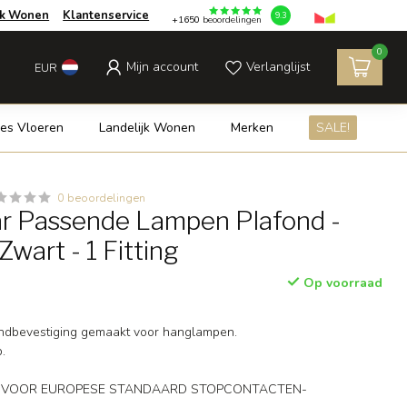
jk Wonen
Klantenservice
9.3
+1650
beoordelingen
0
Mijn account
Verlanglijst
EUR
es Vloeren
Landelijk Wonen
Merken
SALE!
0 beoordelingen
ar Passende Lampen Plafond -
Zwart - 1 Fitting
Op voorraad
ondbevestiging gemaakt voor hanglampen.
.
T VOOR EUROPESE STANDAARD STOPCONTACTEN-