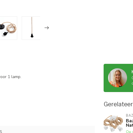
voor 1 lamp.
Gerelatee
BAZ
Ba
Nat
Op 
6