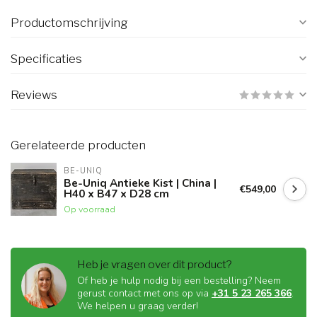
Productomschrijving
Specificaties
Reviews
Gerelateerde producten
BE-UNIQ
Be-Uniq Antieke Kist | China |
€549,00
H40 x B47 x D28 cm
Op voorraad
Heb je vragen over dit product?
Of heb je hulp nodig bij een bestelling? Neem
gerust contact met ons op via
+31 5 23 265 366
.
We helpen u graag verder!