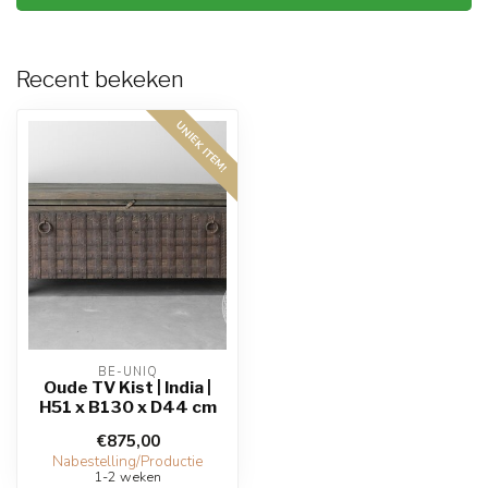
Recent bekeken
UNIEK ITEM!
BE-UNIQ
Oude TV Kist | India |
H51 x B130 x D44 cm
€875,00
Nabestelling/Productie
1-2 weken