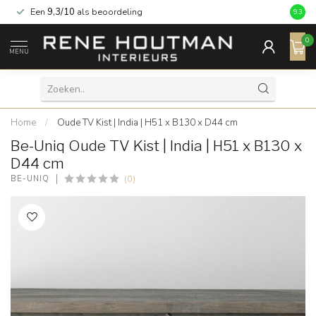
Een
9,3/10
als beoordeling
9.3
0
MENU
Home
/
Oude TV Kist | India | H51 x B130 x D44 cm
Be-Uniq Oude TV Kist | India | H51 x B130 x
D44 cm
(0)
BE-UNIQ