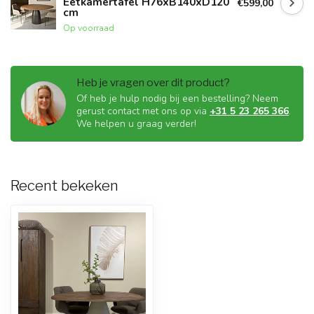
Eetkamertafel H76xB140xD120
€599,00
cm
Op voorraad
Heb je vragen over dit product?
Of heb je hulp nodig bij een bestelling? Neem
gerust contact met ons op via
+31 5 23 265 366
.
We helpen u graag verder!
Recent bekeken