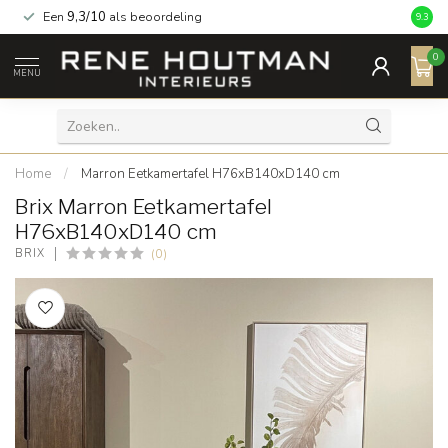
Een
9,3/10
als beoordeling
9.3
0
MENU
Home
/
Marron Eetkamertafel H76xB140xD140 cm
Brix Marron Eetkamertafel
H76xB140xD140 cm
(0)
BRIX