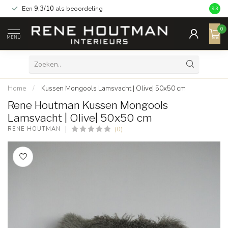
Een
9,3/10
als beoordeling
9.3
0
MENU
Home
/
Kussen Mongools Lamsvacht | Olive| 50x50 cm
Rene Houtman Kussen Mongools
Lamsvacht | Olive| 50x50 cm
(0)
RENE HOUTMAN