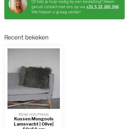
Of heb je hulp nodig bij een bestelling? Neem
gerust contact met ons op via
+31 5 23 265 366
.
We helpen u graag verder!
Recent bekeken
RENE HOUTMAN
Kussen Mongools
Lamsvacht | Olive|