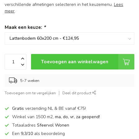
verschillende afmetingen selecteren in het keuzemenu.
Lees
meer
.
Maak een keuze:
*
Toevoegen aan winkelwagen
5-7 weken
Toevoegen om te vergelijken
Deel dit product
Gratis
verzending NL & BE vanaf €75!
Winkel van 1500 m2,
ma, do, vr, za geopend!
Totaaladres
Sfeervol Wonen
Een
9,3/10
als beoordeling