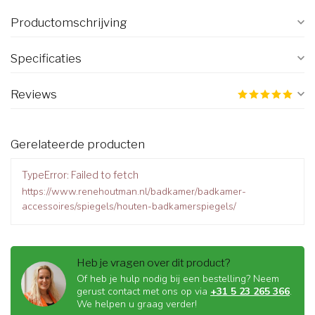
Productomschrijving
Specificaties
Reviews
Gerelateerde producten
TypeError: Failed to fetch
https://www.renehoutman.nl/badkamer/badkamer-
accessoires/spiegels/houten-badkamerspiegels/
Heb je vragen over dit product?
Of heb je hulp nodig bij een bestelling? Neem
gerust contact met ons op via
+31 5 23 265 366
.
We helpen u graag verder!