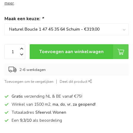
meer
.
Maak een keuze:
*
Toevoegen aan winkelwagen
2-6 werkdagen
Toevoegen om te vergelijken
Deel dit product
Gratis
verzending NL & BE vanaf €75!
Winkel van 1500 m2,
ma, do, vr, za geopend!
Totaaladres
Sfeervol Wonen
Een
9,3/10
als beoordeling