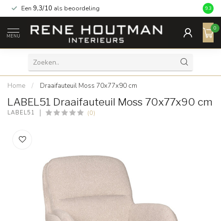
Een
9,3/10
als beoordeling
9.3
0
MENU
Home
/
Draaifauteuil Moss 70x77x90 cm
LABEL51 Draaifauteuil Moss 70x77x90 cm
(0)
LABEL51