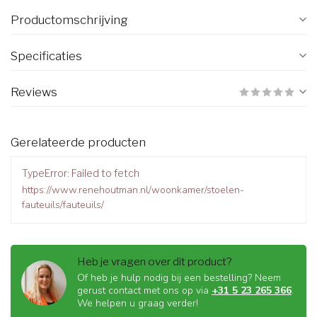
Productomschrijving
Specificaties
Reviews
Gerelateerde producten
TypeError: Failed to fetch
https://www.renehoutman.nl/woonkamer/stoelen-
fauteuils/fauteuils/
Heb je vragen over dit product?
Of heb je hulp nodig bij een bestelling? Neem
gerust contact met ons op via
+31 5 23 265 366
.
We helpen u graag verder!