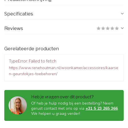
Specificaties
Reviews
Gerelateerde producten
TypeError: Failed to fetch
https://www.renehoutman.nl/woonkamer/accessoires/kaarse
n-geurstokjes-toebehoren/
Heb je vragen over dit product?
Of heb je hulp nodig bij een bestelling? Neem
gerust contact met ons op via
+31 5 23 265 366
.
We helpen u graag verder!