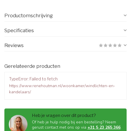
Productomschrijving
Specificaties
Reviews
Gerelateerde producten
TypeError: Failed to fetch
https://www.renehoutman.nl/woonkamer/windlichten-en-
kandelaars/
Heb je vragen over dit product?
Of heb je hulp nodig bij een bestelling? Neem
gerust contact met ons op via
+31 5 23 265 366
.