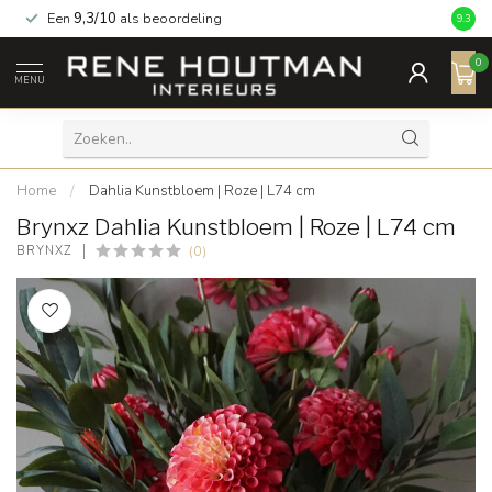
Een
9,3/10
als beoordeling
9.3
0
MENU
Home
/
Dahlia Kunstbloem | Roze | L74 cm
Brynxz Dahlia Kunstbloem | Roze | L74 cm
(0)
BRYNXZ