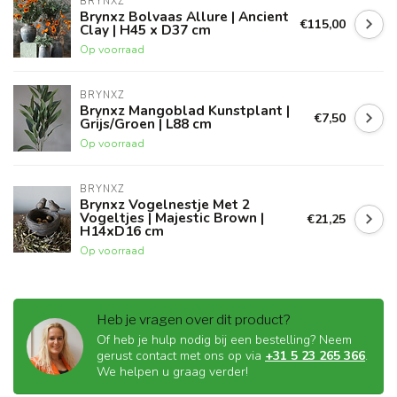
BRYNXZ
Brynxz Bolvaas Allure | Ancient
€115,00
Clay | H45 x D37 cm
Op voorraad
BRYNXZ
Brynxz Mangoblad Kunstplant |
€7,50
Grijs/Groen | L88 cm
Op voorraad
BRYNXZ
Brynxz Vogelnestje Met 2
Vogeltjes | Majestic Brown |
€21,25
H14xD16 cm
Op voorraad
Heb je vragen over dit product?
Of heb je hulp nodig bij een bestelling? Neem
gerust contact met ons op via
+31 5 23 265 366
.
We helpen u graag verder!