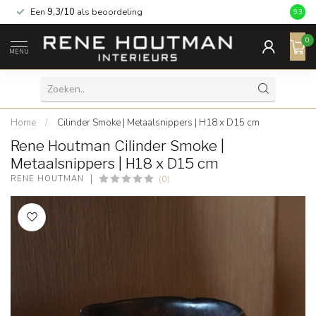
Een
9,3/10
als beoordeling
9.3
0
MENU
Home
/
Cilinder Smoke | Metaalsnippers | H18 x D15 cm
Rene Houtman Cilinder Smoke |
Metaalsnippers | H18 x D15 cm
(0)
RENE HOUTMAN