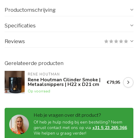
Productomschrijving
Specificaties
Reviews
Gerelateerde producten
RENE HOUTMAN
Rene Houtman Cilinder Smoke |
€79,95
Metaalsnippers | H22 x D21 cm
Op voorraad
Heb je vragen over dit product?
Of heb je hulp nodig bij een bestelling? Neem
gerust contact met ons op via
+31 5 23 265 366
.
We helpen u graag verder!