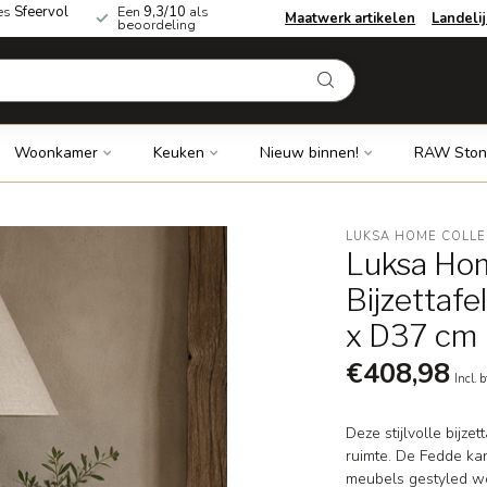
es
Sfeervol
Een
9,3/10
als
Maatwerk artikelen
Landeli
beoordeling
Woonkamer
Keuken
Nieuw binnen!
RAW Ston
LUKSA HOME COLLE
Luksa Hom
Bijzettaf
x D37 cm
€408,98
Incl. 
Deze stijlvolle bijz
ruimte. De Fedde ka
meubels gestyled wo