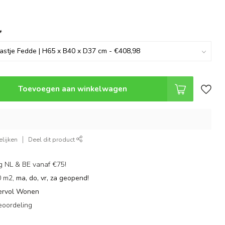
*
Toevoegen aan winkelwagen
lijken
Deel dit product
g NL & BE vanaf €75!
0 m2,
ma, do, vr, za geopend!
ervol Wonen
eoordeling