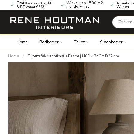
Winkel van 1500 m2,
Gratis
verzending NL
Totaaladr
ma, do, vr, za
& BE vanaf €75!
Wonen
geopend!
Home
Badkamer
Toilet
Slaapkamer
Home
/
Bijzettafel/Nachtkastje Fedde | H65 x B40 x D37 cm