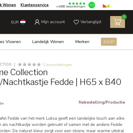
jk Wonen
Klantenservice
9.3
+1650
beoordelingen
0
Mijn account
Verlanglijst
EUR
es Vloeren
Landelijk Wonen
Merken
SALE!
0 beoordelingen
CTION
e Collection
el/Nachtkastje Fedde | H65 x B40
Nabestelling/Productie
btw
ettafel Fedde van het merk Luksa geeft een landelijke touch aan elke
n als nachtkastje worden gebruikt of samen met de andere Fedde
rden. De naturel kleur zorgt voor een stoere, maar warme uitstral