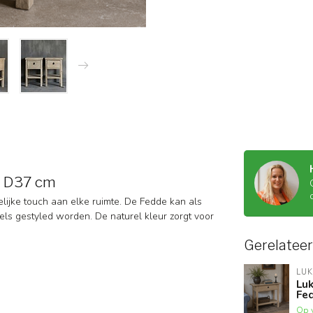
x D37 cm
elijke touch aan elke ruimte. De Fedde kan als
s gestyled worden. De naturel kleur zorgt voor
Gerelatee
LU
Lu
Fed
Op 