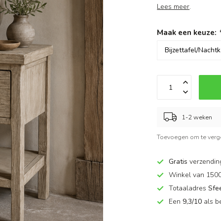
Lees meer
.
Maak een keuze:
1-2 weken
Toevoegen om te verge
Gratis
verzendin
Winkel van 150
Totaaladres
Sfe
Een
9,3/10
als b