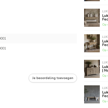
LU
Lu
Fed
Op 
LU
001
Lu
Fed
001
Op 
LU
Lu
| N
Op 
Je beoordeling toevoegen
LU
Lu
Fe
Op 