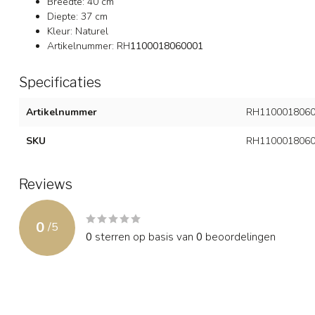
Breedte: 40 cm
Diepte: 37 cm
Kleur: Naturel
Artikelnummer: RH
1100018060001
Specificaties
Artikelnummer
RH1100018060
SKU
RH1100018060
Reviews
0
/
5
0
sterren op basis van
0
beoordelingen