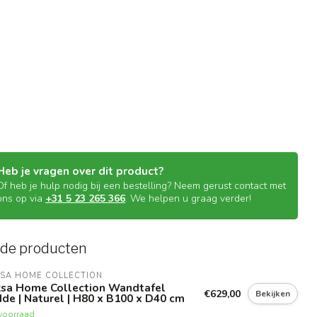
Heb je vragen over dit product?
Of heb je hulp nodig bij een bestelling? Neem gerust contact met
ons op via
+31 5 23 265 366
. We helpen u graag verder!
rde producten
KSA HOME COLLECTION
ksa Home Collection Wandtafel
€629,00
Bekijken
de | Naturel | H80 x B100 x D40 cm
voorraad