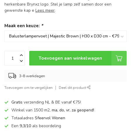
herkenbare Brynxz logo. Stel je lamp zelf samen door een
gewenste kap e
Lees meer
.
Maak een keuze:
*
Toevoegen aan winkelwagen
3-8 werkdagen
Toevoegen om te vergelijken
Deel dit product
Gratis
verzending NL & BE vanaf €75!
Winkel van 1500 m2,
ma, do, vr, za geopend!
Totaaladres
Sfeervol Wonen
Een
9,3/10
als beoordeling