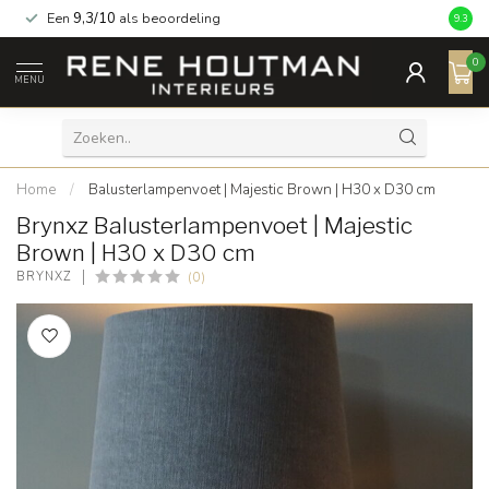
Een
9,3/10
als beoordeling
9.3
0
MENU
Home
/
Balusterlampenvoet | Majestic Brown | H30 x D30 cm
Brynxz Balusterlampenvoet | Majestic
Brown | H30 x D30 cm
(0)
BRYNXZ